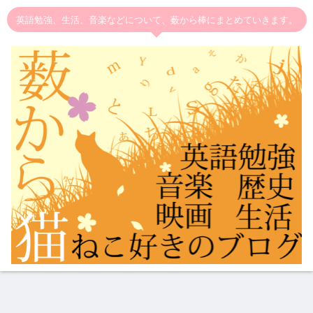
英語勉強、生活、音楽などについて、薮から棒にまとめていきます。