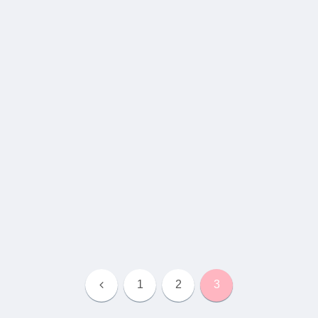
前
1
2
3
へ