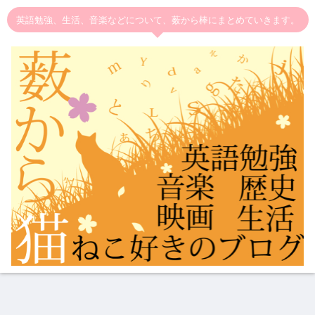
英語勉強、生活、音楽などについて、薮から棒にまとめていきます。