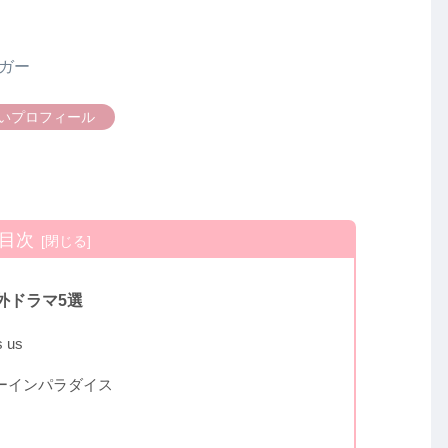
ガー
いプロフィール
目次
海外ドラマ5選
 us
ーインパラダイス