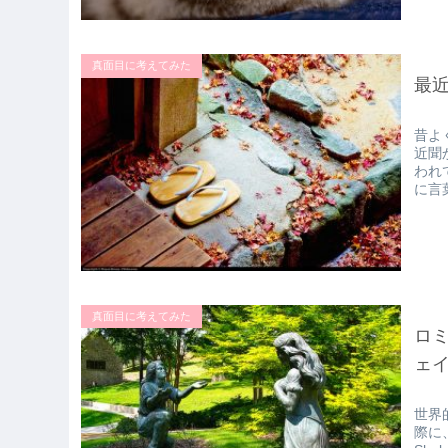
真面目に考えてみた
最
昔よ
近聞
われ
に言
真面目に考えてみた
ロ
ェ
世界
際に、