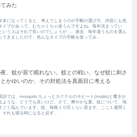
めてみた
年末になってくると、考えてしまうのが手帳の選び方。内容にも色
タイプがあって、むちゃくちゃ迷うんですよね。毎年決まってい
という人はそれで良いのでしょうが…。過去、毎年違うものを選ん
ってきましたので、色んなタイプの手帳を使ってみ...
の夜、蚊が居て眠れない。蚊との戦い、なぜ蚊に刺さ
るとかゆいのか、その対処法を真面目に考える
語では、mosquito.ちょっとカクテルのモヒート(mojito)と響きが
るような。どうでも良いけど。さて、爽やかな夏。蚊について、地
すごく悩んでいます。蚊、毎晩１０匹くらい居ます。ここ１週間く
。それも寝る時になると必ず...