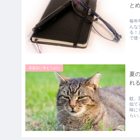
と
毎年
んな
る！
で使
真面目に考えてみた
夏
れ
蚊。英
似て
味に
らい