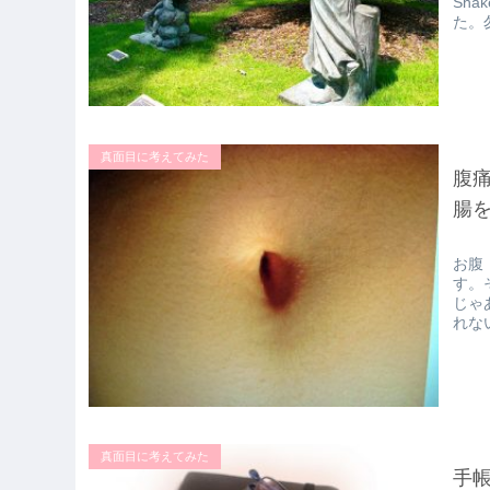
Sh
た。勿
真面目に考えてみた
腹
腸
お腹
す。
じゃ
れな
真面目に考えてみた
手