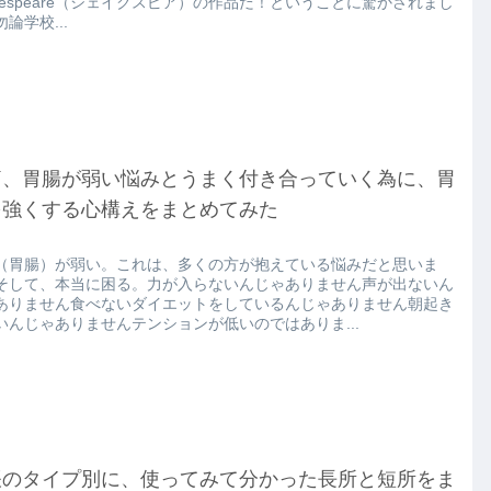
akespeare（シェイクスピア）の作品だ！ということに驚かされまし
論学校...
痛、胃腸が弱い悩みとうまく付き合っていく為に、胃
を強くする心構えをまとめてみた
（胃腸）が弱い。これは、多くの方が抱えている悩みだと思いま
そして、本当に困る。力が入らないんじゃありません声が出ないん
ありません食べないダイエットをしているんじゃありません朝起き
いんじゃありませんテンションが低いのではありま...
帳のタイプ別に、使ってみて分かった長所と短所をま