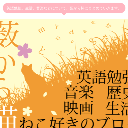
英語勉強、生活、音楽などについて、薮から棒にまとめていきます。