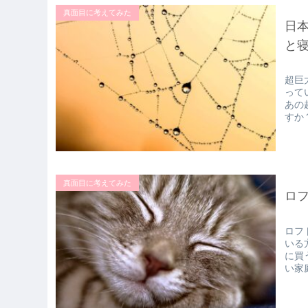
真面目に考えてみた
日
と
超巨
って
あの
すか
真面目に考えてみた
ロ
ロフ
いる
に買
い家