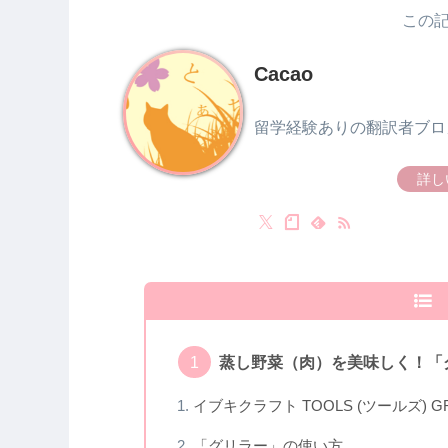
この
Cacao
留学経験ありの翻訳者ブロ
詳し
蒸し野菜（肉）を美味しく！「
イブキクラフト TOOLS (ツールズ) GR
「グリラー」の使い方