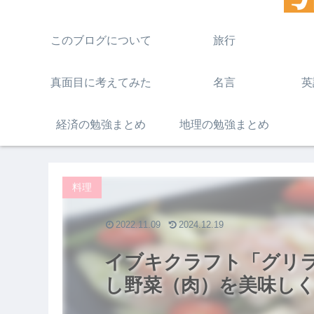
このブログについて
旅行
真面目に考えてみた
名言
英
経済の勉強まとめ
地理の勉強まとめ
料理
2022.11.09
2024.12.19
イブキクラフト「グリ
し野菜（肉）を美味し