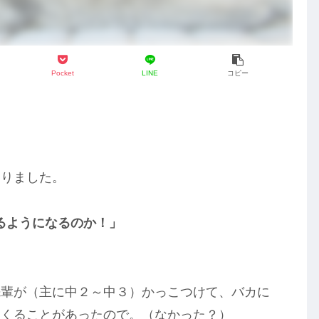
Pocket
LINE
コピー
ありました。
るようになるのか！」
先輩が（主に中２～中３）かっこつけて、バカに
てくることがあったので。（なかった？）