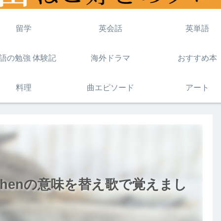
留学
英会話
英単語
語の勉強 体験記
海外ドラマ
おすすめ本
料理
曲エピソード
アート
o、whenの意味を替え歌で覚えまし