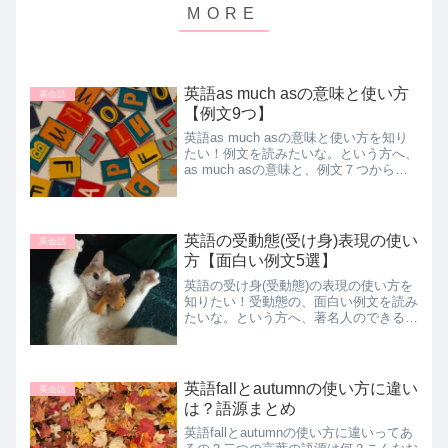
英語as much asの意味と使い方
英会話
【例文9つ】
英語as much asの意味と使い方を知り
たい！例文を読みたいな。という方へ、
as much asの意味と、例文７つから使
い方を解説していきます。本記事のリン
クには、広告が含まれています。英語
as much asの意味と使い方【例文9
つ】...
英語の受動態(受け身)表現の使い
英会話
方【面白い例文5選】
英語の受け身(受動態)の表現の使い方を
知りたい！受動態の、面白い例文を読み
たいな。という方へ、著名人のできるだ
け面白い、興味深い内容の例文をまとめ
ました。そこから、受動態の使い方を見
ていきます。過去形、canと一緒に使わ
れる場合、現在完了形...
英語fallとautumnの使い方に違い
英会話
は？語源まとめ
英語fallとautumnの使い方に違いってあ