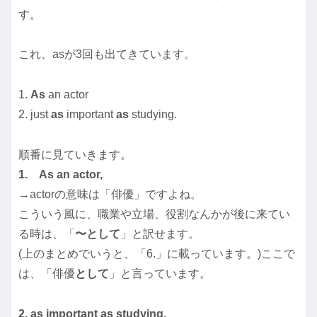
す。
これ、asが3回も出てきています。
1.
As
an actor
2. just
as
important
as
studying.
順番に見ていきます。
1. As an actor,
→actorの意味は「俳優」ですよね。
こういう風に、職業や立場、役割なんかが後に来てい
る時は、「
〜として
」と訳せます。
(上のまとめでいうと、「6.」に載っています。)ここで
は、「俳優
として
」と言っています。
2. as important as studying.