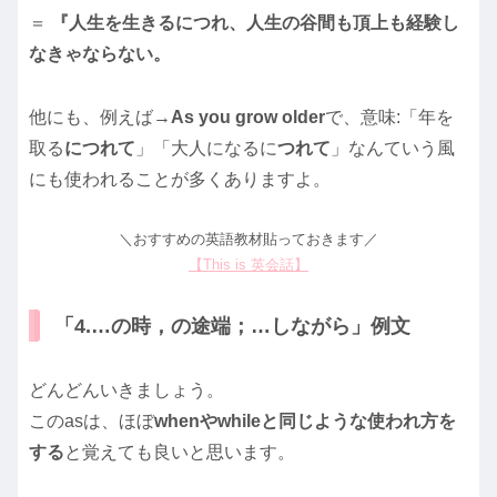
＝
『人生を生きるにつれ、人生の谷間も頂上も経験し
なきゃならない。
他にも、例えば→
As you grow older
で、意味:「年を
取る
につれて
」「大人になるに
つれて
」なんていう風
にも使われることが多くありますよ。
＼おすすめの英語教材貼っておきます／
【This is 英会話】
「4.…の時，の途端；…しながら」例文
どんどんいきましょう。
このasは、ほぼ
whenやwhileと同じような使われ方を
する
と覚えても良いと思います。