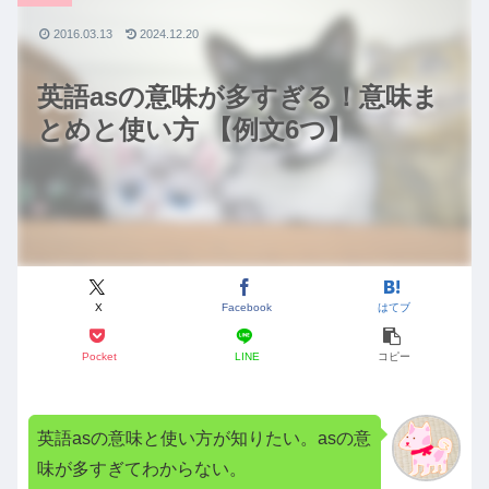
2016.03.13
2024.12.20
英語asの意味が多すぎる！意味ま
とめと使い方 【例文6つ】
X
Facebook
はてブ
Pocket
LINE
コピー
英語asの意味と使い方が知りたい。asの意
味が多すぎてわからない。