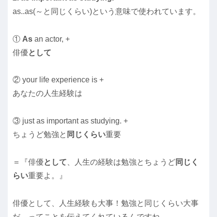
as..as(～と同じくらい)という意味で使われています。
①
As
an actor, +
俳優
として
② your life experience is +
あなたの人生経験は
③ just as important as studying. +
ちょうど勉強と
同じくらい
重要
＝『俳優
として
、人生の経験は勉強とちょうど
同じく
らい
重要よ。』
俳優として、人生経験も大事！勉強と同じくらい大事
だ、ってことを伝えてくれているんですね。