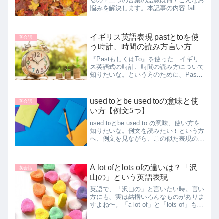
るの？二つの言葉の語源は何？こんなお
悩みを解決します。本記事の内容 fallと
autumnの使い方に違いは？ fallと
autumnの語源 秋ですこの記事を書いて
いるのは、留学経験ありの翻訳者。...
イギリス英語表現 pastとtoを使
英会話
う時計、時間の読み方言い方
『PastもしくはTo』を使った、イギリ
ス英語式の時計、時間の読み方について
知りたいな。という方のために、Past
とtoを使った、時間の表現の仕方をまと
めました。本記事の内容 イギリス式時
間の言い方の特徴 halfとquarter past...
used toとbe used toの意味と使
英会話
い方【例文5つ】
used toとbe used to の意味、使い方を
知りたいな。例文を読みたい！という方
へ、例文を見ながら、この似た表現の意
味と使い方をそれぞれ、理解できるよう
にしていきます。本記事の内容 be used
toの使い方 (例文) used...
A lot ofとlots ofの違いは？「沢
英会話
山の」という英語表現
英語で、「沢山の」と言いたい時。言い
方にも、実は結構いろんなものがありま
すよね〜。「a lot of」と「lots of」もそ
の代表格ですが、その違いってなんでし