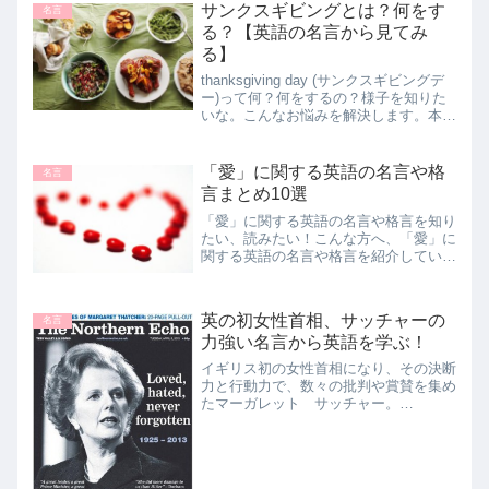
サンクスギビングとは？何をす
いているのは、留学経験あり...
名言
る？【英語の名言から見てみ
る】
thanksgiving day (サンクスギビングデ
ー)って何？何をするの？様子を知りた
いな。こんなお悩みを解決します。本記
事の内容 Thanksgiving Day(サンクスギ
ビング)とは Thanksgiving Day(サンクス
ギビ...
「愛」に関する英語の名言や格
名言
言まとめ10選
「愛」に関する英語の名言や格言を知り
たい、読みたい！こんな方へ、「愛」に
関する英語の名言や格言を紹介していき
ます。本記事の内容 「愛」に関する英
語の名言10選 おわりにこの記事を書い
ているのは、留学経験あり翻訳者。英語
英の初女性首相、サッチャーの
名言
力としては、TOEFL...
力強い名言から英語を学ぶ！
イギリス初の女性首相になり、その決断
力と行動力で、数々の批判や賞賛を集め
たマーガレット サッチャー。
(Margaret Thatcher、1925-2013)半生を
描いた映画も2011年に公開されました
ね。（映画では、サッチャーの役をつと
め...