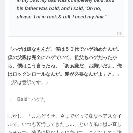
in my 50s. My dad was completely bald, and
his father was bald, and I said, ‘Oh no,
please. I’m in rock & roll. I need my hair.”
『ハゲは嫌なもんだ。僕は５０代でハゲ始めたんだ。
僕の父親は完全にハゲていて、祖父もハゲだったか
ら、僕はこう言ったね。「あぁ嫌だ、お願いだよ。俺
はロックンロールなんだ。髪が必要なんだよ」と。
』
（訳は意訳です。）
→
Bald
= ハゲた
しかし、「まあどうせ、今までだって変なヘアスタイ
ルで、いつも苦労してきたし…」という風に思い直し
たそうで、薄毛に悩む人々に向けて、こんなとても潔