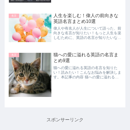
人生を楽しむ！偉人の前向きな
名言
英語名言まとめ10選
偉人や有名人が人生について語った、前
向きな名言が知りたい！もっと人生を楽
しむために、英語の名言が知りたいな。
という方へ、偉人が語った前向き英語名
言を紹介していきます。本記事の内容
「人生を楽しんでいる人に敗者はいな
猫への愛に溢れる英語の名言ま
名言
い」楽しめ！編 くじけそう...
とめ9選
猫への愛に溢れる英語の名言を知りた
い！読みたい！こんなお悩みを解決しま
す。本記事の内容 猫への愛に溢れる英
語名言この記事を書いているのは、留学
経験ありの翻訳者。大の動物好きです。
そんな動物好きが、猫への愛に溢れる猫
の英語の名言について、まと...
スポンサーリンク